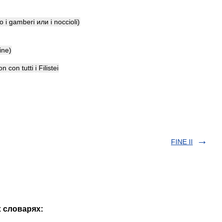
o
i
gamberi
или
i
noccioli
)
fine
)
on
con
tutti
i
Filistei
FINE II
х словарях: