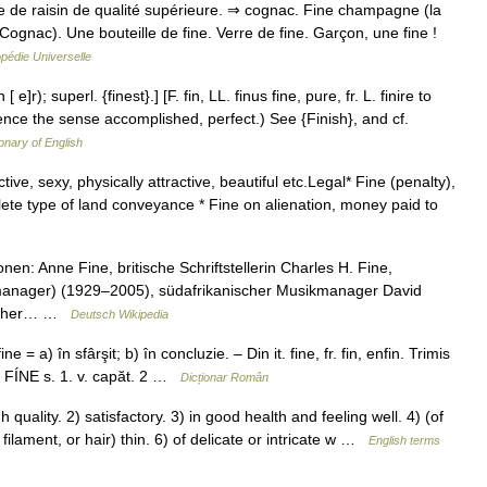
 vie de raisin de qualité supérieure. ⇒ cognac. Fine champagne (la
nac). Une bouteille de fine. Verre de fine. Garçon, une fine !
pédie Universelle
e]r); superl. {finest}.] [F. fin, LL. finus fine, pure, fr. L. finire to
 (hence the sense accomplished, perfect.) See {Finish}, and cf.
ionary of English
ve, sexy, physically attractive, beautiful etc.Legal* Fine (penalty),
lete type of land conveyance * Fine on alienation, money paid to
n: Anne Fine, britische Schriftstellerin Charles H. Fine,
manager) (1929–2005), südafrikanischer Musikmanager David
nischer… …
Deutsch Wikipedia
ne = a) în sfârşit; b) în concluzie. – Din it. fine, fr. fin, enfin. Trimis
 FÍNE s. 1. v. capăt. 2 …
Dicționar Român
quality. 2) satisfactory. 3) in good health and feeling well. 4) (of
 filament, or hair) thin. 6) of delicate or intricate w …
English terms