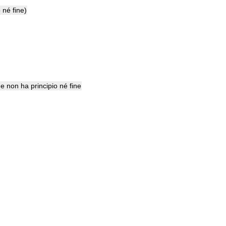
o
né
fine
)
he
non
ha
principio
né
fine