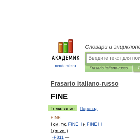
Словари и энциклоп
academic.ru
Frasario italiano-russo
Т
Frasario italiano-russo
FINE
Толкование
Перевод
FINE
I
см
.
тж
.
FINE
II
и
FINE
III
f
(
m
уст
.)
-
F811
—