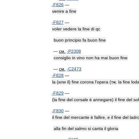
-
F826
—
venire
a
fine
-
F827
—
voler
vedere
la
fine
di
qc
buon
principio
fa
buon
fine
—
см
.
-
P2308
consiglio
in
vino
non
ha
mai
buon
fine
—
см
.
-
C2473
-
F828
—
la
(
или
il
)
fine
corona
l
'
opera
(
тж
.
la
fine
lod
-
F829
—
(
la
fine
del
corsale
è
annegare
)
il
fine
del
so
-
F830
—
il
fine
del
mercante
è
fallire
,
e
il
fine
del
ladr
alla
fin
del
salmo
si
canta
il
gloria