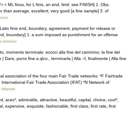
Fr < ML finus, for L finis, an end, limit: see FINISH] 1. Obs.
ter than average; excellent; very good [a fine sample] 3. of
ionary
Latin finis end, boundary, agreement, payment for release or
s end, boundary] 1: a sum imposed as punishment for an offense
w dictionary
nto, momento terminale: eccoci alla fine del cammino; la fine del
| Dare, porre fine a qlco., terminarla | Alla –f, finalmente | Alla fine
l association of the four main Fair Trade networks: *F Fairtrade
I International Fair Trade Association (IFAT) *N Network of
…
Wikipedia
 aces*, admirable, attractive, beautiful, capital, choice, cool*,
 expensive, exquisite, fashionable, first class, first rate, first