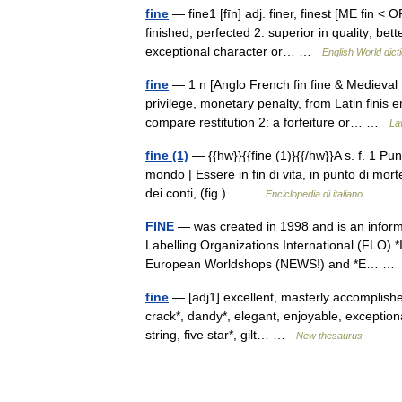
fine
— fine1 [fīn] adj. finer, finest [ME fin < O
finished; perfected 2. superior in quality; bet
exceptional character or… …
English World dict
fine
— 1 n [Anglo French fin fine & Medieval 
privilege, monetary penalty, from Latin fini
compare restitution 2: a forfeiture or… …
La
fine (1)
— {{hw}}{{fine (1)}{{/hw}}A s. f. 1 Pu
mondo | Essere in fin di vita, in punto di morte 
dei conti, (fig.)… …
Enciclopedia di italiano
FINE
— was created in 1998 and is an informa
Labelling Organizations International (FLO) *
European Worldshops (NEWS!) and *E… 
fine
— [adj1] excellent, masterly accomplished,
crack*, dandy*, elegant, enjoyable, exceptional,
string, five star*, gilt… …
New thesaurus