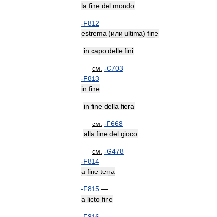
la
fine
del
mondo
-
F812
—
estrema
(
или
ultima
)
fine
in
capo
delle
fini
—
см
.
-
C703
-
F813
—
in
fine
in
fine
della
fiera
—
см
.
-
F668
alla
fine
del
gioco
—
см
.
-
G478
-
F814
—
a
fine
terra
-
F815
—
a
lieto
fine
-
F816
—