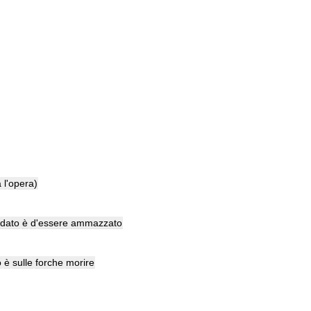
a
l
'
opera
)
ldato
è
d
'
essere
ammazzato
o
è
sulle
forche
morire