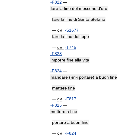
-
F822
—
fare
la
fine
del
moscone
d
'
oro
fare
la
fine
di
Santo
Stefano
—
см
.
-
S1677
fare
la
fine
del
topo
—
см
.
-
T745
-
F823
—
imporre
fine
alla
vita
-
F824
—
mandare
(
или
portare
)
a
buon
fine
mettere
fine
—
см
.
-
F817
-
F825
—
mettere
a
fine
portare
a
buon
fine
—
см
.
-
F824