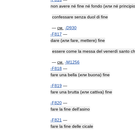
non
avere
né
fine
né
fondo
(
или
né
principi
confessare
senza
duol
di
fine
—
см
.
-
D930
-
F817
—
dare
(
или
fare
,
mettere
)
fine
essere
come
la
messa
del
venerdì
santo
c
—
см
.
-
M1256
-
F818
—
fare
una
bella
(
или
buona
)
fine
-
F819
—
fare
una
brutta
(
или
cattiva
)
fine
-
F820
—
fare
la
fine
dell
'
asino
-
F821
—
fare
la
fine
delle
cicale