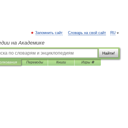
Запомнить сайт
Словарь на свой сайт
RU
едии на Академике
Найти!
олкования
Переводы
Книги
Игры ⚽