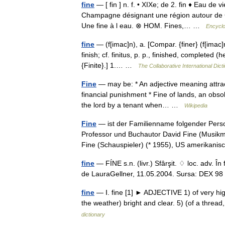
fine
— [ fin ] n. f. • XIXe; de 2. fin ♦ Eau de
Champagne désignant une région autour de Cog
Une fine à l eau. ⊗ HOM. Fines,… …
Encyclo
fine
— (f[imac]n), a. [Compar. {finer} (f[imac]n [ 
finish; cf. finitus, p. p., finished, completed
{Finite}.] 1.… …
The Collaborative International Dict
Fine
— may be: * An adjective meaning attracti
financial punishment * Fine of lands, an obso
the lord by a tenant when… …
Wikipedia
Fine
— ist der Familienname folgender Persone
Professor und Buchautor David Fine (Musik
Fine (Schauspieler) (* 1955), US amerika
fine
— FÍNE s.n. (livr.) Sfârşit. ♢ loc. adv. În fi
de LauraGellner, 11.05.2004. Sursa: DEX 98
fine
— Ⅰ. fine [1] ► ADJECTIVE 1) of very high 
the weather) bright and clear. 5) (of a thread,
dictionary